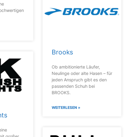
me
ochwertigen
Brooks
Ob ambitionierte Läufer,
Neulinge oder alte Hasen – für
jeden Anspruch gibt es den
passenden Schuh bei
BROOKS.
WEITERLESEN »
hts
eine
mit großer