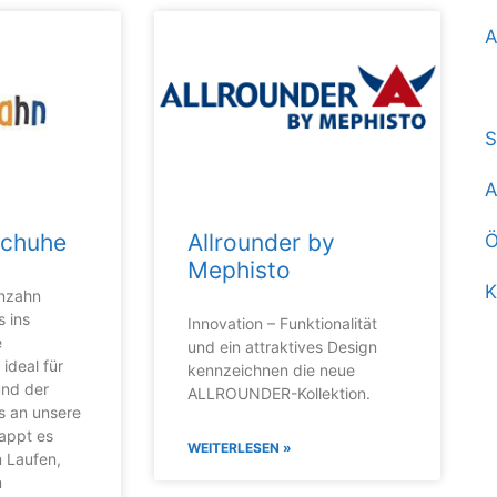
A
S
S
A
Schuhe
Allrounder by
Ö
Mephisto
K
enzahn
 ins
Innovation – Funktionalität
e
und ein attraktives Design
ideal für
kennzeichnen die neue
und der
ALLROUNDER-Kollektion.
s an unsere
appt es
WEITERLESEN »
 Laufen,
n