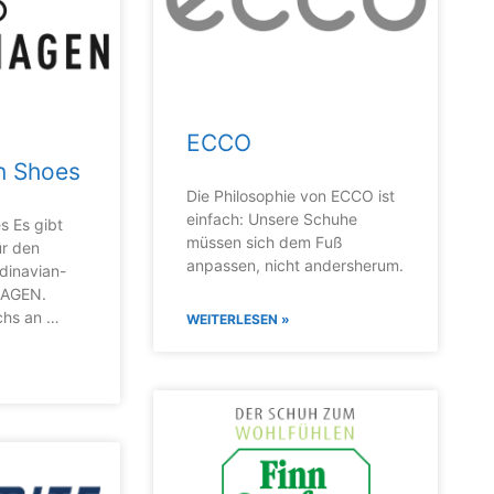
ECCO
n Shoes
Die Philosophie von ECCO ist
einfach: Unsere Schuhe
 Es gibt
müssen sich dem Fuß
ür den
anpassen, nicht andersherum.
dinavian-
HAGEN.
chs an …
WEITERLESEN »