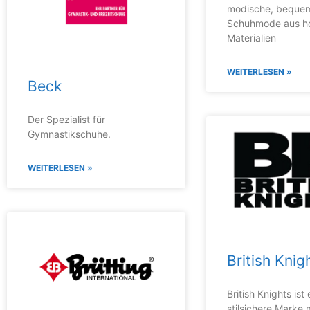
modische, beque
Schuhmode aus h
Materialien
WEITERLESEN »
Beck
Der Spezialist für
Gymnastikschuhe.
WEITERLESEN »
British Knig
British Knights ist 
stilsichere Marke 