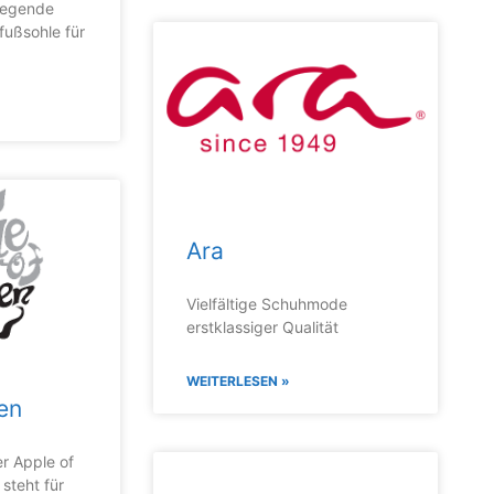
regende
rfußsohle für
Ara
Vielfältige Schuhmode
erstklassiger Qualität
WEITERLESEN »
en
er Apple of
steht für