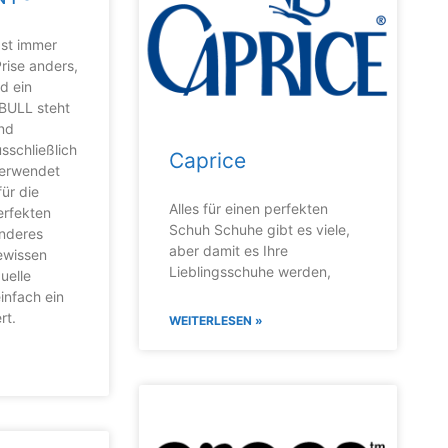
st immer
Prise anders,
d ein
BULL steht
und
usschließlich
Caprice
verwendet
ür die
Alles für einen perfekten
erfekten
Schuh Schuhe gibt es viele,
onderes
aber damit es Ihre
ewissen
Lieblingsschuhe werden,
uelle
infach ein
rt.
WEITERLESEN »