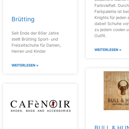
Farbvielfalt. Durc
Farbpalette ist bei
Knights für jeden
Brütting
dabei! Schuhe vo
zu jedem coolen u
Seit Ende der 60er Jahre
Outfit.
stellt Brütting Sport- und
Freizeitschuhe für Damen,
WEITERLESEN »
Herren und Kinder
WEITERLESEN »
BULL & HU