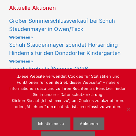
Aktuelle Aktionen
Großer Sommerschlussverkauf bei Schuh
Staudenmayer in Owen/Teck
Weiterlesen »
Schuh Staudenmayer spendet Horseriding-
Hindernis für den Donzdorfer Kindergarten
Weiterlesen »
Trends Frühjahr/Sommer 2026
„Diese Website verwendet Cookies für Statistiken und
Weiterlesen »
Funktionen für den Betrieb dieser Webseite“ – nähere
Informationen dazu und zu Ihren Rechten als Benutzer finden
Sie in unserer Datenschutzerklärung.
Klicken Sie auf „Ich stimme zu“, um Cookies zu akzeptieren.
oder „Ablehnen“ um nicht statistisch erfasst zu werden.
LUST AUF SCHÖNE SCHUHE - SCHUHMODEN
Ich stimme zu
Ablehnen
WEBGESTALTUNG
WWW.SABU-VERBUNDGRUPPE.DE
@ SABU
GMBH