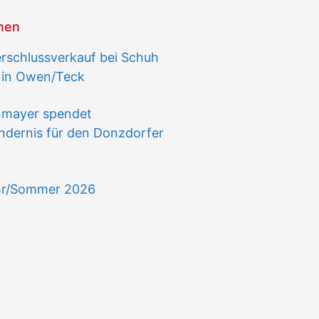
onen
schlussverkauf bei Schuh
 in Owen/Teck
nmayer spendet
ndernis für den Donzdorfer
hr/Sommer 2026