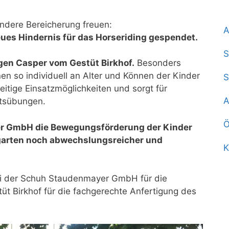
ndere Bereicherung freuen:
A
es Hindernis für das Horseriding gespendet.
S
gen Casper vom Gestüt Birkhof.
Besonders
en so individuell an Alter und Können der Kinder
S
itige Einsatzmöglichkeiten und sorgt für
A
tsübungen.
Ö
er GmbH die Bewegungsförderung der Kinder
rgarten noch abwechslungsreicher und
K
bei der Schuh Staudenmayer GmbH für die
t Birkhof für die fachgerechte Anfertigung des