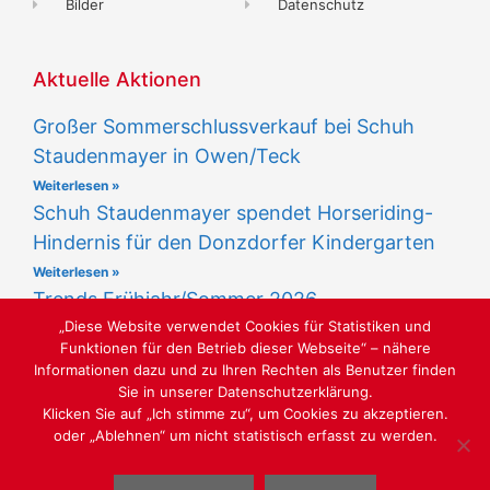
Bilder
Datenschutz
Aktuelle Aktionen
Großer Sommerschlussverkauf bei Schuh
Staudenmayer in Owen/Teck
Weiterlesen »
Schuh Staudenmayer spendet Horseriding-
Hindernis für den Donzdorfer Kindergarten
Weiterlesen »
Trends Frühjahr/Sommer 2026
„Diese Website verwendet Cookies für Statistiken und
Weiterlesen »
Funktionen für den Betrieb dieser Webseite“ – nähere
Informationen dazu und zu Ihren Rechten als Benutzer finden
Sie in unserer Datenschutzerklärung.
Klicken Sie auf „Ich stimme zu“, um Cookies zu akzeptieren.
oder „Ablehnen“ um nicht statistisch erfasst zu werden.
LUST AUF SCHÖNE SCHUHE - SCHUHMODEN