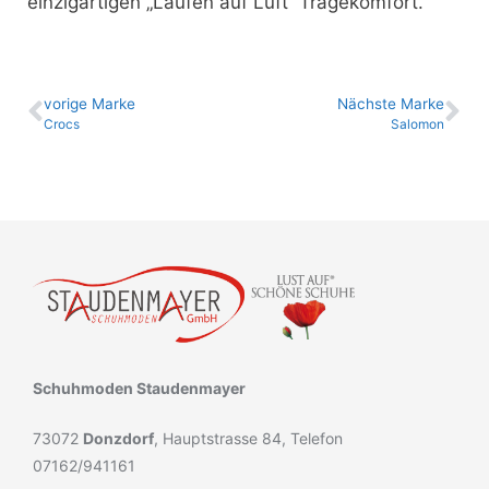
einzigartigen „Laufen auf Luft“ Tragekomfort.
vo­ri­ge Marke
Nächste Marke
Crocs
Salomon
Schuhmoden Staudenmayer
73072
Donzdorf
, Hauptstrasse 84, Telefon
07162/941161