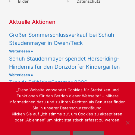
Bilder
Datenschutz
Aktuelle Aktionen
Großer Sommerschlussverkauf bei Schuh
Staudenmayer in Owen/Teck
Weiterlesen »
Schuh Staudenmayer spendet Horseriding-
Hindernis für den Donzdorfer Kindergarten
Weiterlesen »
Trends Frühjahr/Sommer 2026
„Diese Website verwendet Cookies für Statistiken und
Weiterlesen »
Funktionen für den Betrieb dieser Webseite“ – nähere
Informationen dazu und zu Ihren Rechten als Benutzer finden
Sie in unserer Datenschutzerklärung.
Klicken Sie auf „Ich stimme zu“, um Cookies zu akzeptieren.
oder „Ablehnen“ um nicht statistisch erfasst zu werden.
LUST AUF SCHÖNE SCHUHE - SCHUHMODEN