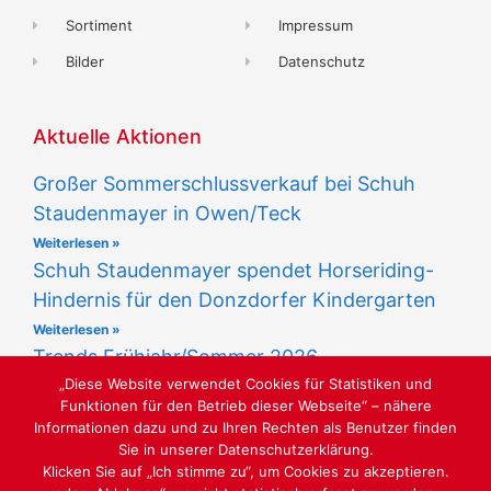
Sortiment
Impressum
Bilder
Datenschutz
Aktuelle Aktionen
Großer Sommerschlussverkauf bei Schuh
Staudenmayer in Owen/Teck
Weiterlesen »
Schuh Staudenmayer spendet Horseriding-
Hindernis für den Donzdorfer Kindergarten
Weiterlesen »
Trends Frühjahr/Sommer 2026
„Diese Website verwendet Cookies für Statistiken und
Weiterlesen »
Funktionen für den Betrieb dieser Webseite“ – nähere
Informationen dazu und zu Ihren Rechten als Benutzer finden
Sie in unserer Datenschutzerklärung.
Klicken Sie auf „Ich stimme zu“, um Cookies zu akzeptieren.