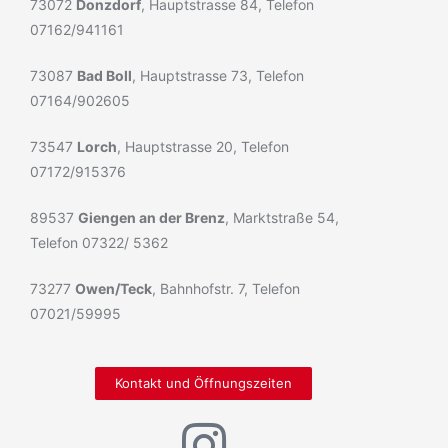
73072
Donzdorf
, Hauptstrasse 84, Telefon
07162/941161
73087
Bad Boll
, Hauptstrasse 73, Telefon
07164/902605
73547
Lorch
, Hauptstrasse 20, Telefon
07172/915376
89537
Giengen an der Brenz
, Marktstraße 54,
Telefon 07322/ 5362
73277
Owen/Teck
, Bahnhofstr. 7, Telefon
07021/59995
Kontakt und Öffnungszeiten