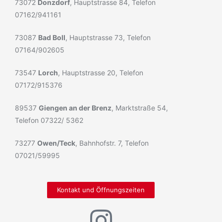
73072
Donzdorf
, Hauptstrasse 84, Telefon
07162/941161
73087
Bad Boll
, Hauptstrasse 73, Telefon
07164/902605
73547
Lorch
, Hauptstrasse 20, Telefon
07172/915376
89537
Giengen an der Brenz
, Marktstraße 54,
Telefon 07322/ 5362
73277
Owen/Teck
, Bahnhofstr. 7, Telefon
07021/59995
Kontakt und Öffnungszeiten