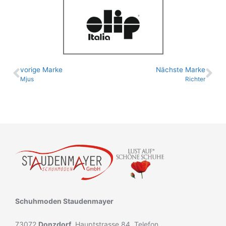
vo­ri­ge Marke
Nächste Marke
Mjus
Richter
Schuhmoden Staudenmayer
73072
Donzdorf
, Hauptstrasse 84, Telefon