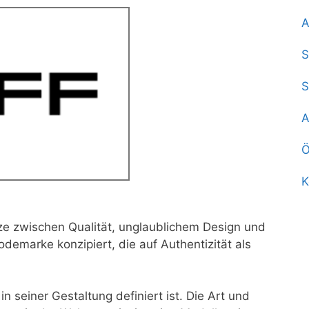
A
S
S
A
Ö
K
e zwischen Qualität, unglaublichem Design und
odemarke konzipiert, die auf Authentizität als
n seiner Gestaltung definiert ist. Die Art und