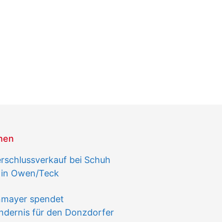
onen
schlussverkauf bei Schuh
 in Owen/Teck
nmayer spendet
ndernis für den Donzdorfer