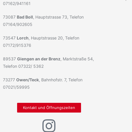
07162/941161
73087
Bad Boll
, Hauptstrasse 73, Telefon
07164/902605
73547
Lorch
, Hauptstrasse 20, Telefon
07172/915376
89537
Giengen an der Brenz
, Marktstraße 54,
Telefon 07322/ 5362
73277
Owen/Teck
, Bahnhofstr. 7, Telefon
07021/59995
Kontakt und Öffnungszeiten