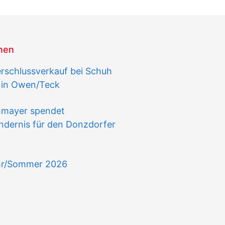
onen
schlussverkauf bei Schuh
 in Owen/Teck
nmayer spendet
ndernis für den Donzdorfer
hr/Sommer 2026